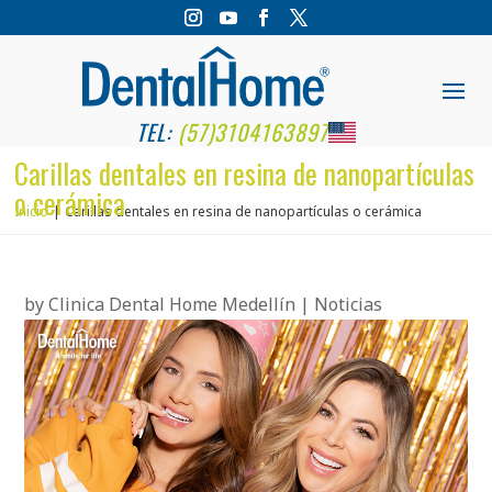
TEL:
(57)3104163897
Carillas dentales en resina de nanopartículas
o cerámica
Inicio
Carillas dentales en resina de nanopartículas o cerámica
by
Clinica Dental Home Medellín
|
Noticias