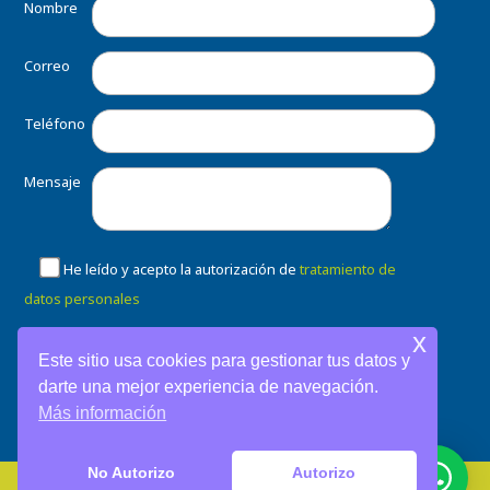
Nombre
Correo
Teléfono
Mensaje
He leído y acepto la autorización de
tratamiento de
datos personales
x
Este sitio usa cookies para gestionar tus datos y
darte una mejor experiencia de navegación.
Más información
No Autorizo
Autorizo
Copyright 2026. Clínica Dental Home. Soporte:
ESM