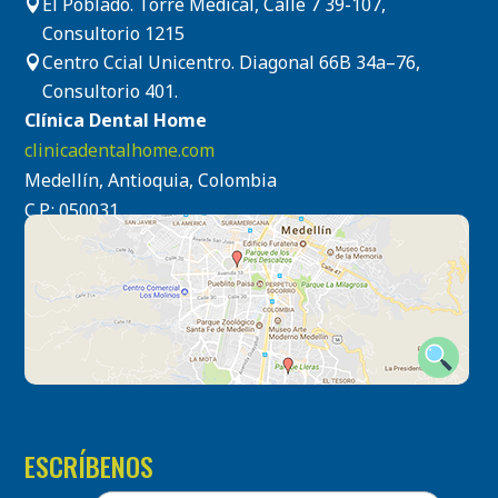
El Poblado. Torre Medical, Calle 7 39-107,

Consultorio 1215
Centro Ccial Unicentro. Diagonal 66B 34a–76,

Consultorio 401.
Clínica Dental Home
clinicadentalhome.com
Medellín, Antioquia, Colombia
C.P.: 050031
ESCRÍBENOS