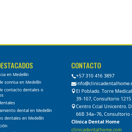
DESTACADOS
CONTACTO
ia en Medellín
+57 310 416 3897

e sonrisa en Medellín
info@clinicadentalhome.

de contacto dentales o
El Poblado. Torre Medical

os
39-107, Consultorio 1215
 dentales
Centro Ccial Unicentro. 

amiento dental en Medellín
66B 34a–76, Consultorio 
s dentales en Medellín
Clínica Dental Home
ción
clinicadentalhome.com