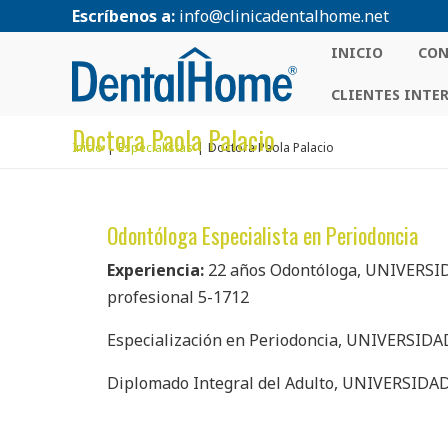
Escríbenos a:
info@clinicadentalhome.net
INICIO
CON
CLIENTES INTE
Doctora Paola Palacio
Inicio
Especialistas
Doctora Paola Palacio
Odontóloga Especialista en Periodoncia
Experiencia:
22 años Odontóloga, UNIVERSID
profesional 5-1712
Especialización en Periodoncia, UNIVERSIDAD
Diplomado Integral del Adulto, UNIVERSIDAD