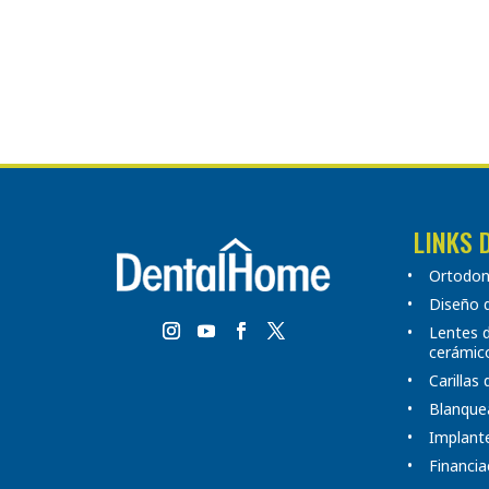
LINKS 
Ortodonc
Diseño d
Lentes 
cerámic
Carillas
Blanque
Implante
Financia