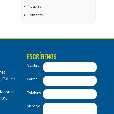
Noticias
Contacto
ESCRÍBENOS
Nombre
net
, Calle 7
Correo
Diagonal
Teléfono
401.
Mensaje