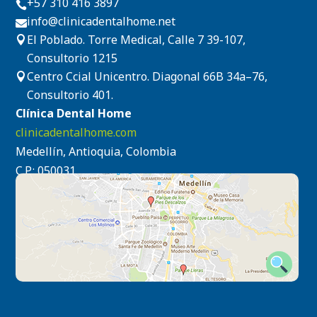
+57 310 416 3897

info@clinicadentalhome.net

El Poblado. Torre Medical, Calle 7 39-107,

Consultorio 1215
Centro Ccial Unicentro. Diagonal 66B 34a–76,

Consultorio 401.
Clínica Dental Home
clinicadentalhome.com
Medellín, Antioquia, Colombia
C.P.: 050031