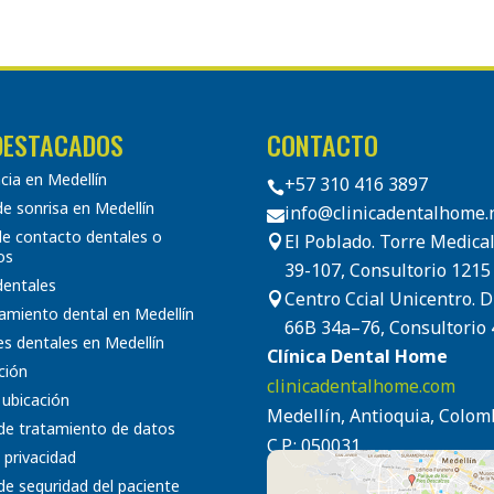
DESTACADOS
CONTACTO
ia en Medellín
+57 310 416 3897

e sonrisa en Medellín
info@clinicadentalhome.

de contacto dentales o
El Poblado. Torre Medical

os
39-107, Consultorio 1215
 dentales
Centro Ccial Unicentro. 

amiento dental en Medellín
66B 34a–76, Consultorio 
s dentales en Medellín
Clínica Dental Home
ción
clinicadentalhome.com
 ubicación
Medellín, Antioquia, Colom
 de tratamiento de datos
C.P.: 050031
 privacidad
 de seguridad del paciente