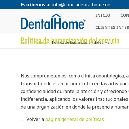
Escríbenos a:
info@clinicadentalhome.net
INICIO
CON
CLIENTES INTE
Política de humanización del servicio
Inicio
Políticas
Política de humanización del servicio
Nos comprometemos, como clínica odontológica, a 
transmitiendo el amor por el otro en las actividad
confidencialidad durante la atención y ofreciendo 
indiferencia, aplicando los valores institucionale
de una organización en donde la presencia humana 
← Volver a
página general de políticas