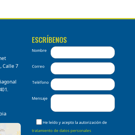
ESCRÍBENOS
Nombre
net
, Calle 7
Correo
Diagonal
Teléfono
401.
Mensaje
bia
He leído y acepto la autorización de
tratamiento de datos personales