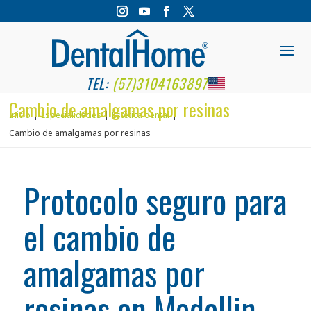
TEL:
(57)3104163897
Cambio de amalgamas por resinas
Inicio
Especialidades
Estética dental
Cambio de amalgamas por resinas
Protocolo seguro para
el cambio de
amalgamas por
resinas en Medellin