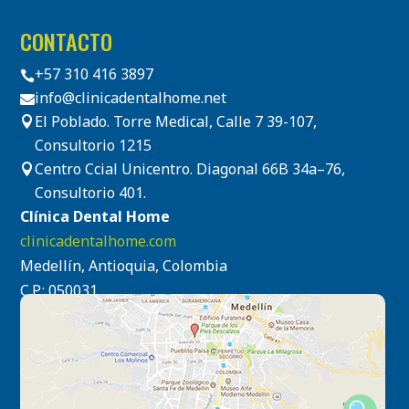
CONTACTO
+57 310 416 3897

info@clinicadentalhome.net

El Poblado. Torre Medical, Calle 7 39-107,

Consultorio 1215
Centro Ccial Unicentro. Diagonal 66B 34a–76,

Consultorio 401.
Clínica Dental Home
clinicadentalhome.com
Medellín, Antioquia, Colombia
C.P.: 050031