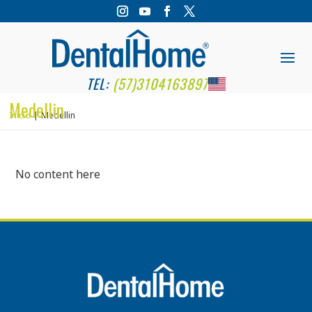
TEL:
(57)3104163897
Medellin
Inicio
Medellin
No content here