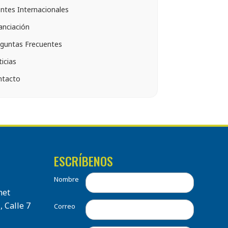
entes Internacionales
anciación
guntas Frecuentes
icias
ntacto
ESCRÍBENOS
Nombre
net
, Calle 7
Correo