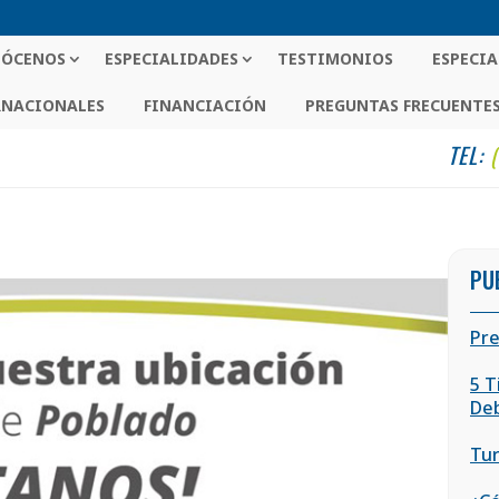
ÓCENOS
ESPECIALIDADES
TESTIMONIOS
ESPECIA
RNACIONALES
FINANCIACIÓN
PREGUNTAS FRECUENTE
TEL:
PU
Pre
5 T
De
Tur