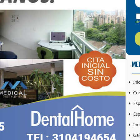
de
ME
Ini
Con
Esp
Esp
Inn
Gal