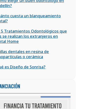
mo elegir un buen odontólogo en
ellín?
ánto cuesta un blanqueamiento
tal?
 5 Tratamientos Odontológicos que
 se realizan los extranjeros en
ntal Home
illas dentales en resina de
opartículas o cerámica
é es Diseño de Sonrisa?
NANCIACIÓN