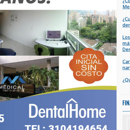
¿Có
Med
¿Cu
den
Los
más
De
Car
nan
¿Qu
FI