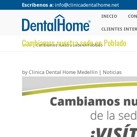
Escríbenos a:
info@clinicadentalhome.net
INICIO
CON
CLIENTES INTE
Cambiamos nuestra sede en Poblado
Inicio
Cambiamos nuestra sede en Poblado
by
Clinica Dental Home Medellín
|
Noticias