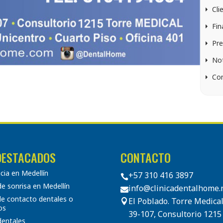
Cli
Fin
Pre
Not
Co
DESTACADOS
CONTACTO
ia en Medellín
+57 310 416 3897

e sonrisa en Medellín
info@clinicadentalhome.

de contacto dentales o
El Poblado. Torre Medical

os
39-107, Consultorio 1215
 dentales