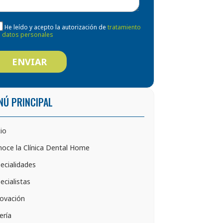
He leído y acepto la autorización de
tratamiento
 datos personales
NÚ PRINCIPAL
cio
oce la Clínica Dental Home
ecialidades
ecialistas
ovación
ería