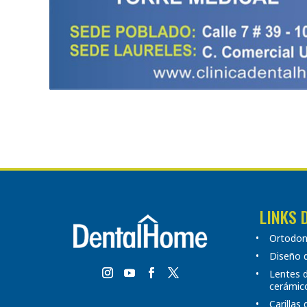
LINKS 
Ortodonc
Diseño d
Lentes 
cerámic
Carillas