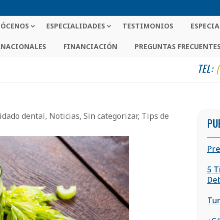
ÓCENOS
ESPECIALIDADES
TESTIMONIOS
ESPECIA
RNACIONALES
FINANCIACIÓN
PREGUNTAS FRECUENTE
TEL:
idado dental
,
Noticias
,
Sin categorizar
,
Tips de
PU
Pre
5 T
De
Tur