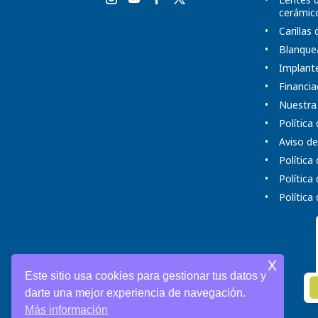
cerámic
Carillas
Blanque
Implante
Financia
Nuestra
Política
Aviso de
Política
Política
Política
x
Este sitio usa cookies para gestionar tus datos y
darte una mejor experiencia de navegación.
Más información