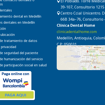
El Poblado. Torre Medical

os
39-107, Consultorio 1215
 dentales
Centro Ccial Unicentro. 

amiento dental en Medellín
66B 34a–76, Consultorio 
s dentales en Medellín
Clínica Dental Home
ción
clinicadentalhome.com
 ubicación
Medellín, Antioquia, Colom
 de tratamiento de datos
C.P.: 050031
 privacidad
 de seguridad del paciente
 de humanización del servicio
 de participación social en salud