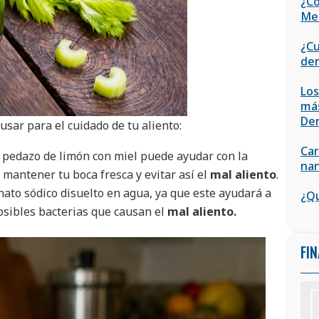
¿Có
Med
¿Cu
den
Los
más
De
ar para el cuidado de tu aliento:
Car
 pedazo de limón con miel puede ayudar con la
nan
 mantener tu boca fresca y evitar así el
mal aliento
.
ato sódico disuelto en agua, ya que este ayudará a
¿Qu
posibles bacterias que causan el
mal aliento.
FI