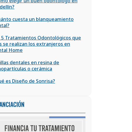
mo elegir un buen odontólogo en
ellín?
ánto cuesta un blanqueamiento
tal?
 5 Tratamientos Odontológicos que
 se realizan los extranjeros en
ntal Home
illas dentales en resina de
opartículas o cerámica
é es Diseño de Sonrisa?
NANCIACIÓN