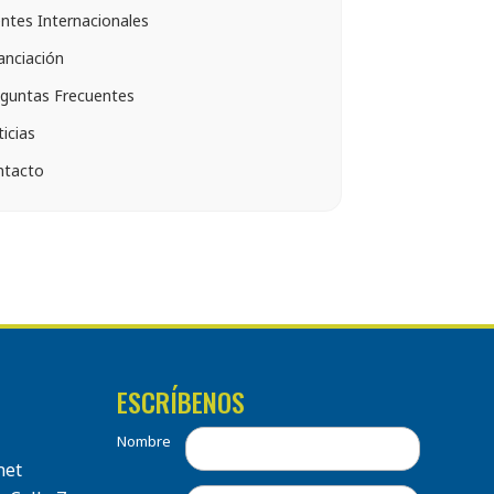
entes Internacionales
anciación
guntas Frecuentes
icias
ntacto
ESCRÍBENOS
Nombre
net