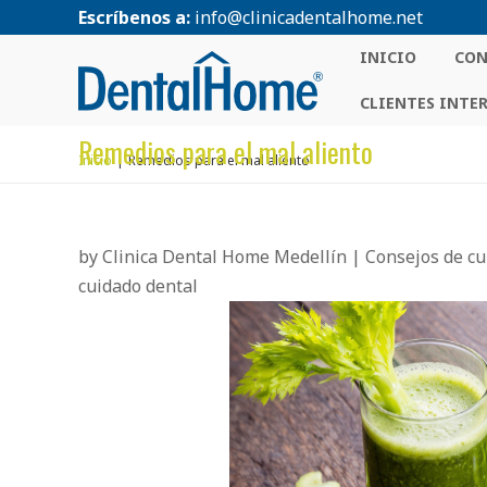
Escríbenos a:
info@clinicadentalhome.net
INICIO
CON
CLIENTES INTE
Remedios para el mal aliento
Inicio
Remedios para el mal aliento
by
Clinica Dental Home Medellín
|
Consejos de cu
cuidado dental