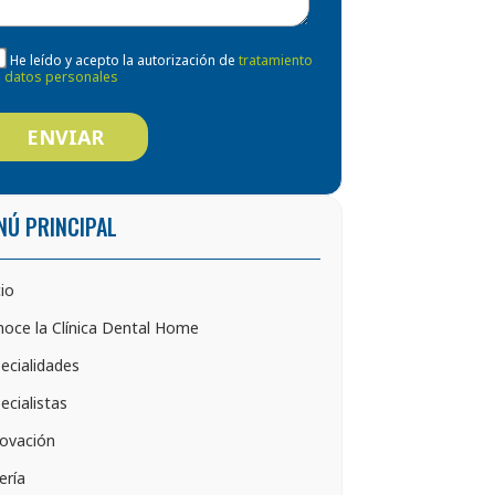
He leído y acepto la autorización de
tratamiento
 datos personales
NÚ PRINCIPAL
cio
oce la Clínica Dental Home
ecialidades
ecialistas
ovación
ería