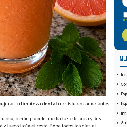
de
ME
Ini
Con
Esp
Esp
mejorar tu
limpieza dental
consiste en comer antes
Inn
mango, medio pomelo, media taza de agua y dos
Gal
y luego licúa el resto. Bebe todos los días al