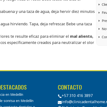
Cli
abuena y una taza de agua, deja hervir diez minutos
Fin
Pre
agua hirviendo. Tapa, deja refrescar. Bebe una taza
Not
iores te resulte eficaz para eliminar el
mal aliento,
Co
os específicamente creados para neutralizar el olor
DESTACADOS
CONTACTO
ia en Medellín
+57 310 416 3897

e sonrisa en Medellín
info@clinicadentalhome.

de contacto dentales o