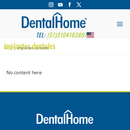
TEL:
(57)3104163897
implantes dentales
Inicio
implantes dentales
No content here